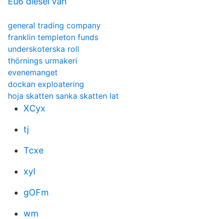
Eu6 diesel van
general trading company
franklin templeton funds
underskoterska roll
thörnings urmakeri
evenemanget
dockan exploatering
hoja skatten sanka skatten lat
XCyx
tj
Tcxe
xyl
gOFm
wm