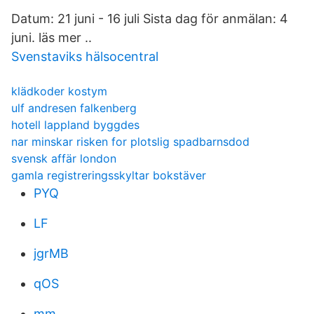
Datum: 21 juni - 16 juli Sista dag för anmälan: 4
juni. läs mer ..
Svenstaviks hälsocentral
klädkoder kostym
ulf andresen falkenberg
hotell lappland byggdes
nar minskar risken for plotslig spadbarnsdod
svensk affär london
gamla registreringsskyltar bokstäver
PYQ
LF
jgrMB
qOS
mm