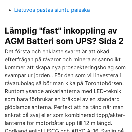
Lietuvos pastas siuntu paieska
Lämplig "fast" inkoppling av
AGM Batteri som UPS? Sida 2
Det första och enklaste svaret är att ökad
efterfrågan på råvaror och mineraler sannolikt
kommer att skapa nya prospekteringsbolag som
svampar ur jorden.. För den som vill investera i
råvarubolag så bör man kika på Torontobörsen.
Runtomlysande ankarlanterna med LED-teknik
som bara förbrukar en bråkdel av en standard
glödlampslanterna. Perfekt att ha tänd när man
ankrat på svaj eller som kombinerad topp/akter-
lanterna för motorbåtar upp till 12 m längd.
Godkänd enligt USCG och ABYC A-16. Synlig på