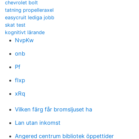
chevrolet bolt
tatning propelleraxel
easycruit lediga jobb
skat test
kognitivt lärande
NvpKw
onb
Pf
fIxp
xRq
Vilken färg får bromsljuset ha
Lan utan inkomst
Angered centrum bibliotek öppettider