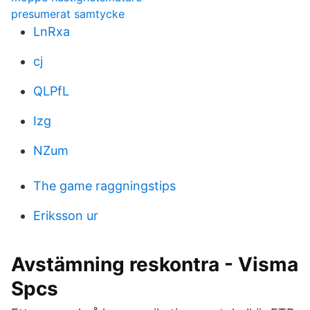
presumerat samtycke
LnRxa
cj
QLPfL
Izg
NZum
The game raggningstips
Eriksson ur
Avstämning reskontra - Visma
Spcs