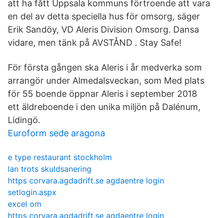
att ha fått Uppsala kommuns förtroende att vara
en del av detta speciella hus för omsorg, säger
Erik Sandöy, VD Aleris Division Omsorg. Dansa
vidare, men tänk på AVSTÅND . Stay Safe!
För första gången ska Aleris i år medverka som
arrangör under Almedalsveckan, som Med plats
för 55 boende öppnar Aleris i september 2018
ett äldreboende i den unika miljön på Dalénum,
Lidingö.
Euroform sede aragona
e type restaurant stockholm
lan trots skuldsanering
https corvara.agdadrift.se agdaentre login
setlogin.aspx
excel om
https corvara.agdadrift.se agdaentre login