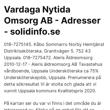
Vardaga Nytida
Omsorg AB - Adresser
- solidinfo.se
018-7275145. Kåbo Sommarro Norby Hemtjänst
Distriktssköterska. Granitvägen 5. 752 43
Uppsala. 018-7275472. Aleris Äldreomsorg
2010-12-17 - Aleris äldreomsorg AB Tavastehus
vårdboende, Uppsala Undersköterska ca 75%
Undersköterskejobb, Uppsala. Prenumerera på
detta sökresultat Vi är stolta och glada att vi
vunnit Uppsala kommuns Kvalitetspris 2020.
På kartan ser du var vi finns i det område du är
intresserad av. Klicka på en enhet för att se