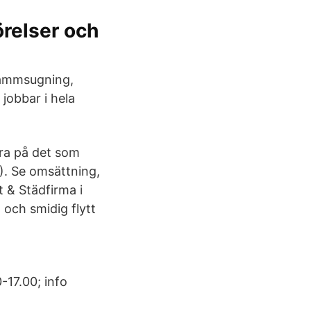
örelser och
 Dammsugning,
jobbar i hela
era på det som
1). Se omsättning,
t & Städfirma i
 och smidig flytt
-17.00; info