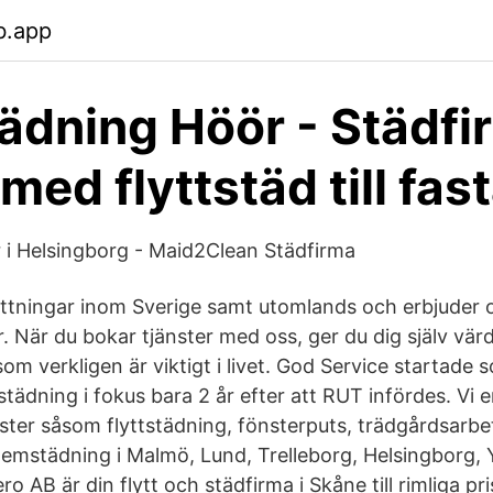
b.app
tädning Höör - Städfi
ed flyttstäd till fas
r i Helsingborg - Maid2Clean Städfirma
lyttningar inom Sverige samt utomlands och erbjuder o
. När du bokar tjänster med oss, ger du dig själv värde
om verkligen är viktigt i livet. God Service startade 
dning i fokus bara 2 år efter att RUT infördes. Vi er
nster såsom flyttstädning, fönsterputs, trädgårdsarb
städning i Malmö, Lund, Trelleborg, Helsingborg, 
o AB är din flytt och städfirma i Skåne till rimliga pr