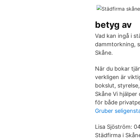
betyg av
Vad kan ingå i s
dammtorkning, sk
Skåne.
När du bokar tjän
verkligen är vikt
bokslut, styrelse
Skåne Vi hjälper 
för både privatp
Gruber seligenst
Lisa Sjöström: 0
Städfirma i Skåne