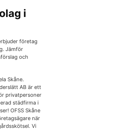
lag i
erbjuder företag
ng. Jämför
sförslag och
ela Skåne.
derslätt AB är ett
för privatpersoner
erad städfirma i
riser! OFSS Skåne
företagsägare när
gårdsskötsel. Vi