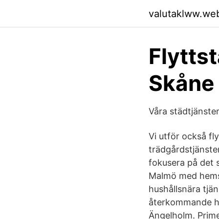
valutaklww.we
Flytts
Skåne m
Våra städtjänste
Vi utför också f
trädgårdstjänster
fokusera på det s
Malmö med hemstä
hushållsnära tjä
återkommande hem
Ängelholm. Primer