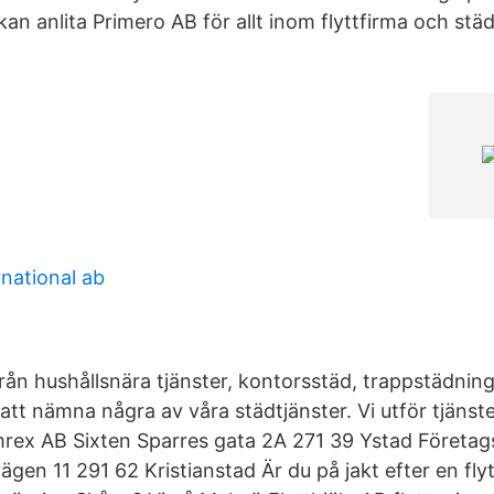
kan anlita Primero AB för allt inom flyttfirma och städ
rnational ab
i från hushållsnära tjänster, kontorsstäd, trappstädnin
 att nämna några av våra städtjänster. Vi utför tjänste
mrex AB Sixten Sparres gata 2A 271 39 Ystad Företa
ägen 11 291 62 Kristianstad Är du på jakt efter en fly