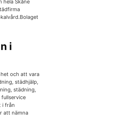
om hela Skåne
tädfirma
kalvård.Bolaget
n i
nhet och att vara
ning, städhjälp,
ning, städning,
fullservice
 i från
ör att nämna