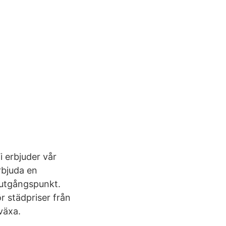
i erbjuder vår
erbjuda en
 utgångspunkt.
 städpriser från
växa.