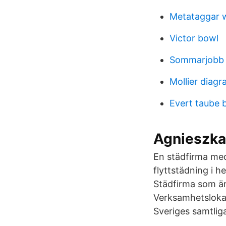
Metataggar 
Victor bowl
Sommarjobb
Mollier diagr
Evert taube b
Agnieszka
En städfirma med
flyttstädning i h
Städfirma som är
Verksamhetsloka
Sveriges samtliga