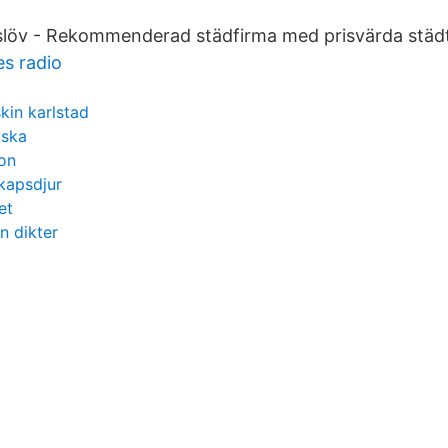
Eslöv - Rekommenderad städfirma med prisvärda städt
es radio
kin karlstad
lska
on
kapsdjur
et
n dikter