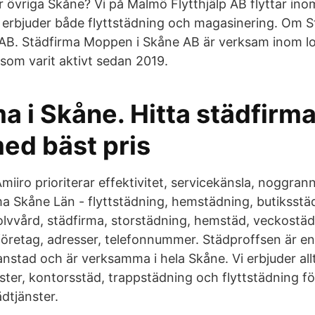
r övriga Skåne? Vi på Malmö Flytthjälp AB flyttar in
erbjuder både flyttstädning och magasinering. Om S
AB. Städfirma Moppen i Skåne AB är verksam inom lo
 som varit aktivt sedan 2019.
a i Skåne. Hitta städfirma
ed bäst pris
miiro prioriterar effektivitet, servicekänsla, noggran
ma Skåne Län - flyttstädning, hemstädning, butiksstäd
lvvård, städfirma, storstädning, hemstäd, veckostäd
företag, adresser, telefonnummer. Städproffsen är en 
ianstad och är verksamma i hela Skåne. Vi erbjuder allt
nster, kontorsstäd, trappstädning och flyttstädning f
dtjänster.