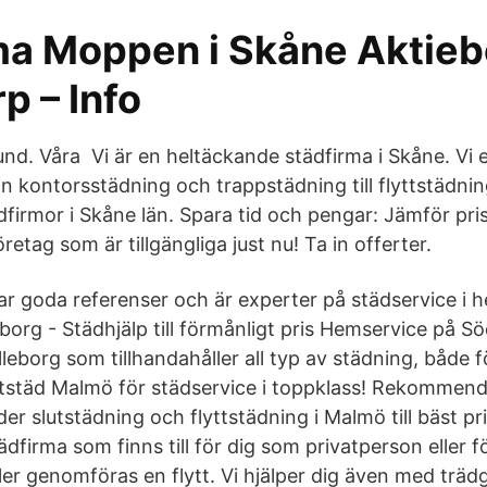
ma Moppen i Skåne Aktiebo
p – Info
und. Våra Vi är en heltäckande städfirma i Skåne. Vi 
rån kontorsstädning och trappstädning till flyttstädni
dfirmor i Skåne län. Spara tid och pengar: Jämför pri
tag som är tillgängliga just nu! Ta in offerter.
ar goda referenser och är experter på städservice i h
eborg - Städhjälp till förmånligt pris Hemservice på Sö
lleborg som tillhandahåller all typ av städning, både 
ttstäd Malmö för städservice i toppklass! Rekommend
er slutstädning och flyttstädning i Malmö till bäst p
tädfirma som finns till för dig som privatperson eller 
ler genomföras en flytt. Vi hjälper dig även med träd