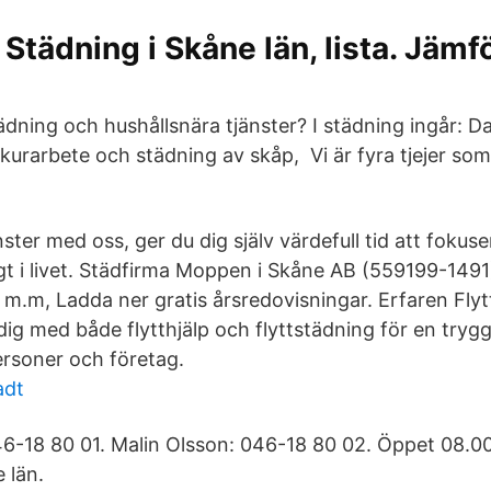
Städning i Skåne län, lista. Jämf
tädning och hushållsnära tjänster? I städning ingår:
urarbete och städning av skåp, Vi är fyra tjejer som 
ster med oss, ger du dig själv värdefull tid att fokus
igt i livet. Städfirma Moppen i Skåne AB (559199-149
, m.m, Ladda ner gratis årsredovisningar. Erfaren Flyt
dig med både flytthjälp och flyttstädning för en trygg
ersoner och företag.
adt
46-18 80 01. Malin Olsson: 046-18 80 02. Öppet 08.00
 län.