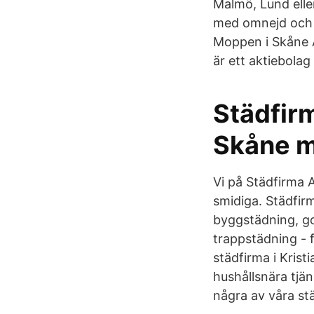
Malmö, Lund elle
med omnejd och 
Moppen i Skåne 
är ett aktiebolag
Städfirm
Skåne m
Vi på Städfirma A
smidiga. Städfir
byggstädning, go
trappstädning - 
städfirma i Krist
hushållsnära tjä
några av våra stä