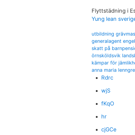
Flyttstädning i 
Yung lean sverig
utbildning grävmas
generalagent enge
skatt på barnpensi
örnsköldsvik lands
kämpar för jämlikh
anna maria lenngre
Rdrc
wjS
fKqO
hr
cjGCe