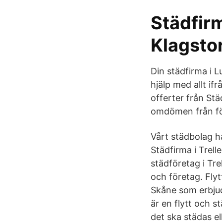
Städfir
Klagstor
Din städfirma i L
hjälp med allt if
offerter från Stä
omdömen från före
Vårt städbolag h
Städfirma i Trell
städföretag i Tre
och företag. Fly
Skåne som erbjud
är en flytt och s
det ska städas el