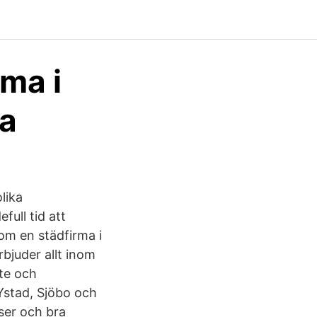
rma i
ta
lika
full tid att
som en städfirma i
bjuder allt inom
ete och
Ystad, Sjöbo och
iser och bra