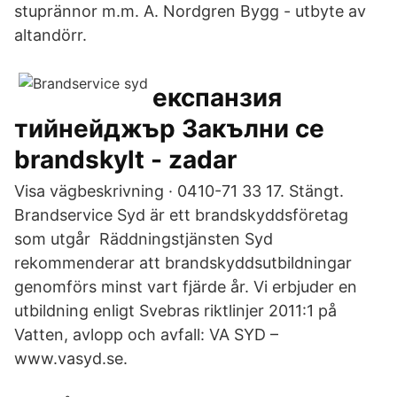
stuprännor m.m. A. Nordgren Bygg - utbyte av
altandörr.
експанзия
тийнейджър Закълни се
brandskylt - zadar
Visa vägbeskrivning · 0410-71 33 17. Stängt.
Brandservice Syd är ett brandskyddsföretag
som utgår Räddningstjänsten Syd
rekommenderar att brandskyddsutbildningar
genomförs minst vart fjärde år. Vi erbjuder en
utbildning enligt Svebras riktlinjer 2011:1 på
Vatten, avlopp och avfall: VA SYD –
www.vasyd.se.