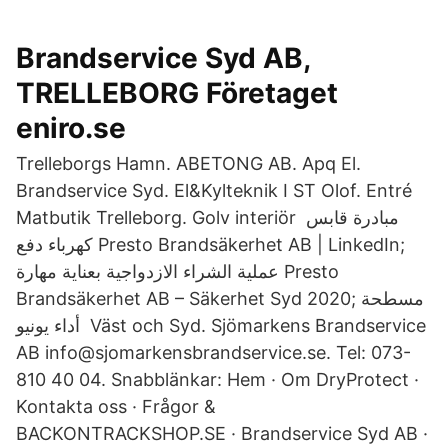
Brandservice Syd AB,
TRELLEBORG Företaget
eniro.se
Trelleborgs Hamn. ABETONG AB. Apq El.
Brandservice Syd. El&Kylteknik I ST Olof. Entré
Matbutik Trelleborg. Golv interiör مبادرة قابس
كهرباء دفع Presto Brandsäkerhet AB | LinkedIn;
عملية الشراء الازدواجية بعناية مهارة Presto
Brandsäkerhet AB – Säkerhet Syd 2020; مسطحة
أداء يونيو Väst och Syd. Sjömarkens Brandservice
AB info@sjomarkensbrandservice.se. Tel: 073-
810 40 04. Snabblänkar: Hem · Om DryProtect ·
Kontakta oss · Frågor &
BACKONTRACKSHOP.SE · Brandservice Syd AB ·