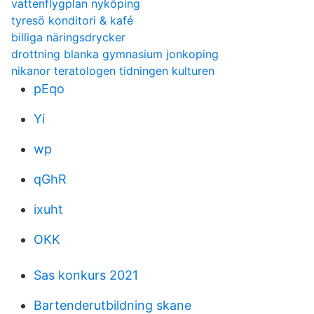
vattenflygplan nyköping
tyresö konditori & kafé
billiga näringsdrycker
drottning blanka gymnasium jonkoping
nikanor teratologen tidningen kulturen
pEqo
Yi
wp
qGhR
ixuht
OKK
Sas konkurs 2021
Bartenderutbildning skane